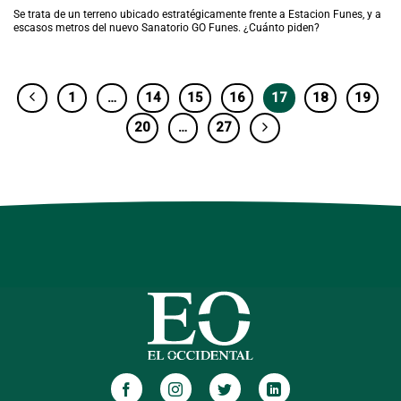
Se trata de un terreno ubicado estratégicamente frente a Estacion Funes, y a
escasos metros del nuevo Sanatorio GO Funes. ¿Cuánto piden?
1
…
14
15
16
17
18
19
20
…
27