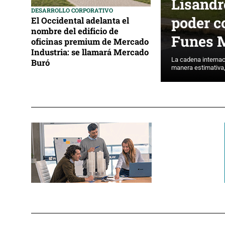
Lisandr
DESARROLLO CORPORATIVO
poder c
El Occidental adelanta el
nombre del edificio de
Funes 
oficinas premium de Mercado
Industria: se llamará Mercado
La cadena internaci
Buró
manera estimativa