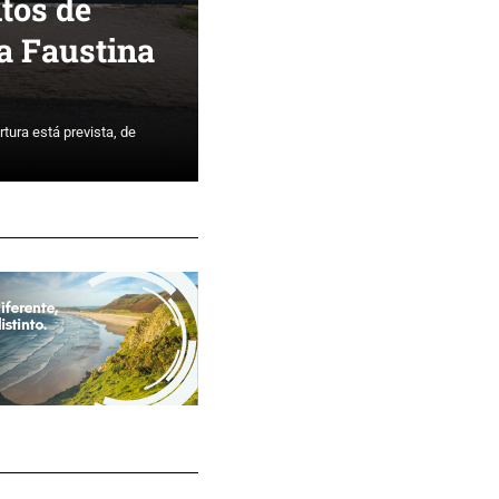
tos de
 a Faustina
tura está prevista, de