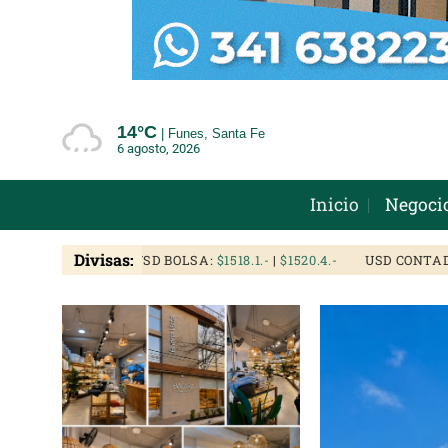
Saltar
al
contenido
14°
C
Funes, Santa Fe
6 agosto, 2026
Inicio
Negoci
Divisas:
USD BOLSA:
$1518.1
|
$1520.4
USD CONTADO 