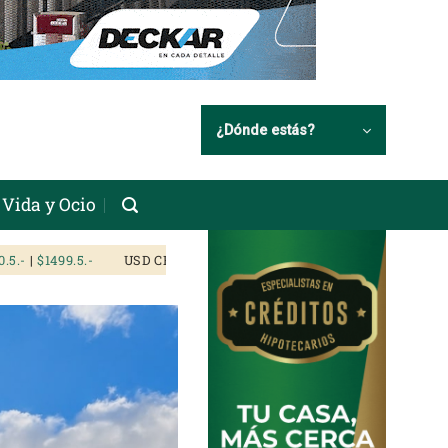
¿Dónde estás?
Vida y Ocio
|
$1499.5
USD CRIPTO:
$1566.86
|
$1571.05
USD TARJET