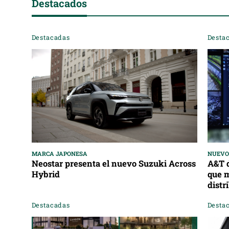
Destacadas
Desta
MARCA JAPONESA
NUEVO
Neostar presenta el nuevo Suzuki Across
A&T d
Hybrid
que 
distr
Destacadas
Desta