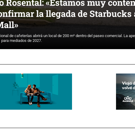
o Rosental: «Estamos muy conten
onfirmar la llegada de Starbucks
Mall»
onal de cafeterías abrirá un local de 200 m² dentro del paseo comercial. La aper
, para mediados de 2027.