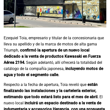
Ezequiel Toia, empresario y titular de la concesionaria que
lleva su apellido y de la marca de motos de alta gama
en
Triumph,
confirmó la apertura de un nuevo local
dedicado a la venta de productos Kawasaki en Fuerza
sde
Aérea 2194.
Según adelantó, allí ofrecerá la totalidad del
catálogo de la compañía japonesa,
incluyendo motos de
agua y todo el segmento calle.
Respecto a la fecha de apertura, Toia reveló que
están
finalizando las instalaciones y la cartelería exterior,
ia
estimando que todo estará listo para el mes de abril.
El
nuevo local
incluirá un espacio destinado a la venta de
io
indumentaria y accesorios Herencia, con una propuesta