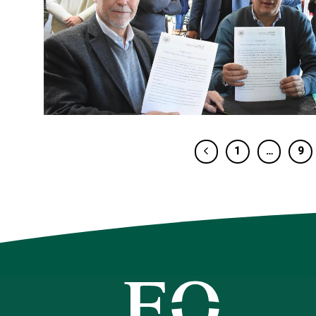
1
…
9