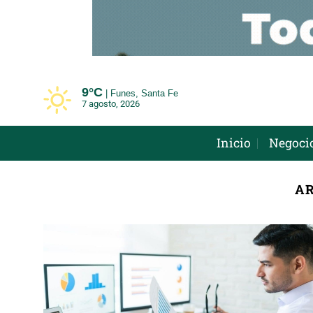
Saltar
al
contenido
9°
C
Funes, Santa Fe
7 agosto, 2026
Inicio
Negoci
AR