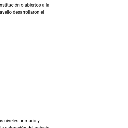
nstitución o abiertos a la
vello desarrollaron el
s niveles primario y
la valoración del paisaje.