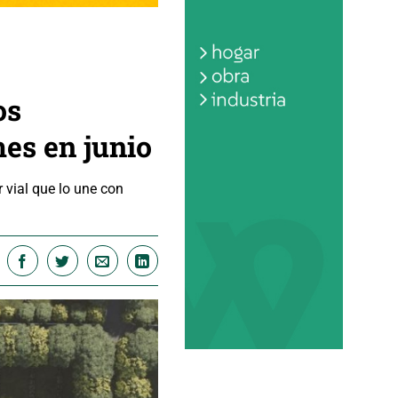
os
es en junio
r vial que lo une con