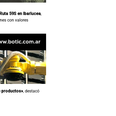
Ruta 59S en Ibarlucea
,
unes con valores
e productos»
, destacó