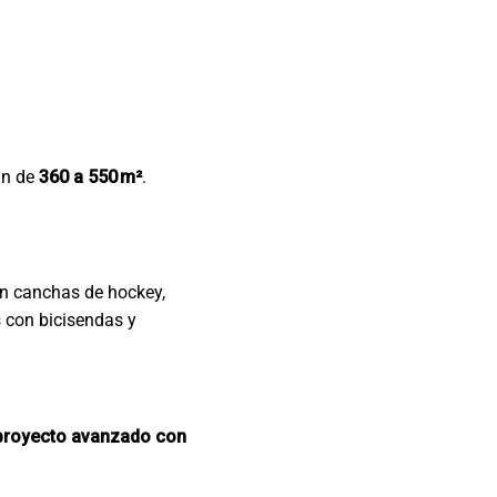
an de
360 a 550 m²
.
on canchas de hockey,
s con bicisendas y
n proyecto avanzado con