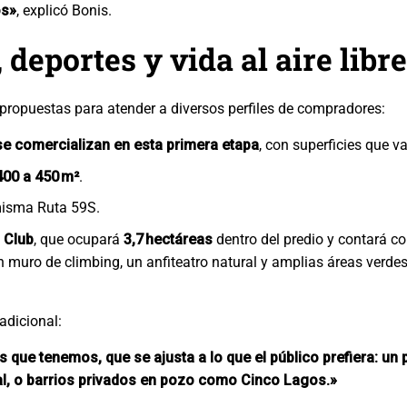
os»
, explicó Bonis.
deportes y vida al aire libre
s propuestas para atender a diversos perfiles de compradores:
se comercializan en esta primera etapa
, con superficies que v
400 a 450 m²
.
misma Ruta 59S.
 Club
, que ocupará
3,7 hectáreas
dentro del predio y contará c
, un muro de climbing, un anfiteatro natural y amplias áreas verde
adicional:
s que tenemos, que se ajusta a lo que el público prefiera: u
al, o barrios privados en pozo como Cinco Lagos.»