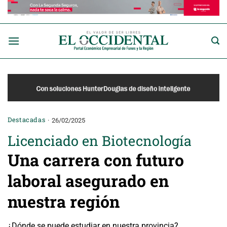
Saltar
al
contenido
Destacadas
26/02/2025
Licenciado en Biotecnología
Una carrera con futuro
laboral asegurado en
nuestra región
¿Dónde se puede estudiar en nuestra provincia?