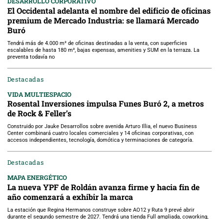
DESARROLLO CORPORATIVO
El Occidental adelanta el nombre del edificio de oficinas
premium de Mercado Industria: se llamará Mercado
Buró
Tendrá más de 4.000 m² de oficinas destinadas a la venta, con superficies
escalables de hasta 180 m², bajas expensas, amenities y SUM en la terraza. La
preventa todavía no
Destacadas
VIDA MULTIESPACIO
Rosental Inversiones impulsa Funes Buró 2, a metros
de Rock & Feller’s
Construido por Jauke Desarrollos sobre avenida Arturo Illia, el nuevo Business
Center combinará cuatro locales comerciales y 14 oficinas corporativas, con
accesos independientes, tecnología, domótica y terminaciones de categoría.
Destacadas
MAPA ENERGÉTICO
La nueva YPF de Roldán avanza firme y hacia fin de
año comenzará a exhibir la marca
La estación que Regina Hermanos construye sobre AO12 y Ruta 9 prevé abrir
durante el segundo semestre de 2027. Tendrá una tienda Full ampliada, coworking,