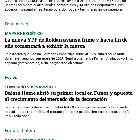
Construido por Jauke Desarrollos sobre avenida Arturo Illia, el nuevo Business
Center combinará cuatro locales comerciales y 14 oficinas corporativas, con
accesos independientes, tecnología, domótica y terminaciones de categoría.
Destacadas
MAPA ENERGÉTICO
La nueva YPF de Roldán avanza firme y hacia fin de
año comenzará a exhibir la marca
La estación que Regina Hermanos construye sobre AO12 y Ruta 9 prevé abrir
durante el segundo semestre de 2027. Tendrá una tienda Full ampliada, coworking,
espacio gastronómico, GNC, cargadores eléctricos
Funes
COMERCIO Y DESARROLLO
Balara Home abrió su primer local en Funes y apuesta
al crecimiento del mercado de la decoración
La marca rosarina desembarcó sobre Ruta 9 con su primer espacio físico en la
ciudad. La apertura refleja el protagonismo que ganó la decoración en una región
impulsada por el
Portada Lateral