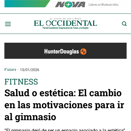
Saltar
al
contenido
Funes
13/01/2026
FITNESS
Salud o estética: El cambio
en las motivaciones para ir
al gimnasio
“El gimnasio dejó de ser un espacio asociado a la estética”,