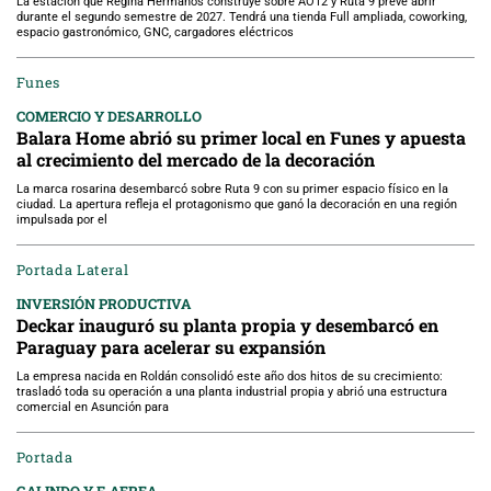
La estación que Regina Hermanos construye sobre AO12 y Ruta 9 prevé abrir
durante el segundo semestre de 2027. Tendrá una tienda Full ampliada, coworking,
espacio gastronómico, GNC, cargadores eléctricos
Funes
COMERCIO Y DESARROLLO
Balara Home abrió su primer local en Funes y apuesta
al crecimiento del mercado de la decoración
La marca rosarina desembarcó sobre Ruta 9 con su primer espacio físico en la
ciudad. La apertura refleja el protagonismo que ganó la decoración en una región
impulsada por el
Portada Lateral
INVERSIÓN PRODUCTIVA
Deckar inauguró su planta propia y desembarcó en
Paraguay para acelerar su expansión
La empresa nacida en Roldán consolidó este año dos hitos de su crecimiento:
trasladó toda su operación a una planta industrial propia y abrió una estructura
comercial en Asunción para
Portada
GALINDO Y F. AEREA