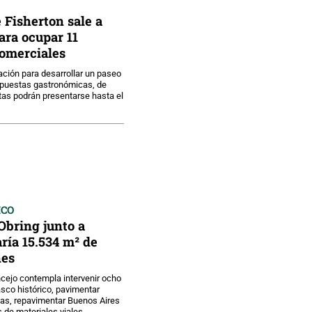
 Fisherton sale a
ara ocupar 11
comerciales
tación para desarrollar un paseo
puestas gastronómicas, de
ertas podrán presentarse hasta el
ICO
 Obring junto a
ría 15.534 m² de
nes
ncejo contempla intervenir ocho
sco histórico, pavimentar
adas, repavimentar Buenos Aires
 de materiales viales.