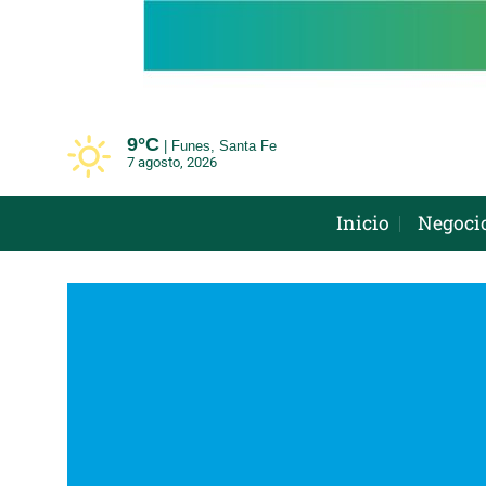
Saltar
al
contenido
9°
C
Funes, Santa Fe
7 agosto, 2026
Inicio
Negoci