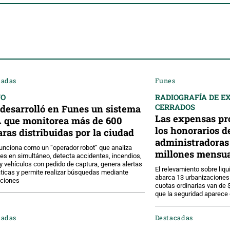
cadas
Funes
VO
RADIOGRAFÍA DE E
CERRADOS
desarrolló en Funes un sistema
Las expensas pr
A que monitorea más de 600
los honorarios d
ras distribuidas por la ciudad
administradoras 
unciona como un “operador robot” que analiza
millones mensua
s en simultáneo, detecta accidentes, incendios,
y vehículos con pedido de captura, genera alertas
El relevamiento sobre liq
icas y permite realizar búsquedas mediante
abarca 13 urbanizaciones 
pciones
cuotas ordinarias van de 
que la seguridad aparece
cadas
Destacadas