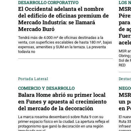
DESARROLLO CORPORATIVO
LOS 
El Occidental adelanta el nombre
MSR 
del edificio de oficinas premium de
Pére
Mercado Industria: se llamará
para
Mercado Buró
de a
Fuer
Tendrá más de 4.000 m² de oficinas destinadas a la
acel
venta, con superficies escalables de hasta 180 m², bajas
expensas, amenities y SUM en la terraza. La preventa
MSR anu
todavía no
Obring 
Sol de 
RED
Portada Lateral
Desta
COMERCIO Y DESARROLLO
NEGO
Balara Home abrió su primer local
MSR 
en Funes y apuesta al crecimiento
un p
del mercado de la decoración
en P
La marca rosarina desembarcó sobre Ruta 9 con su
El nuev
primer espacio físico en la ciudad. La apertura refleja el
Ruta 3
protagonismo que ganó la decoración en una región
infraes
impulsada por el
corpora