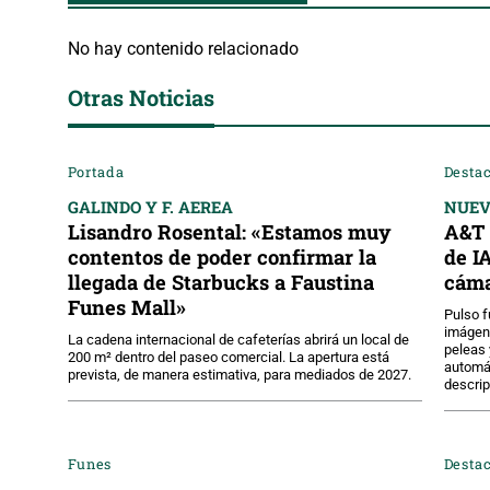
No hay contenido relacionado
Otras Noticias
Portada
Desta
GALINDO Y F. AEREA
NUE
Lisandro Rosental: «Estamos muy
A&T 
contentos de poder confirmar la
de I
llegada de Starbucks a Faustina
cáma
Funes Mall»
Pulso f
imágene
La cadena internacional de cafeterías abrirá un local de
peleas 
200 m² dentro del paseo comercial. La apertura está
automát
prevista, de manera estimativa, para mediados de 2027.
descri
Funes
Desta