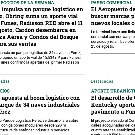
NEGOCIOS DE LA SEMANA
PASEO COMERCIAL
impulsa un parque logístico en
El Aeropuerto de
z, Obring suma un aporte vial
buscar marcas p
 Funes, Radisson RED abre el 11
nuevos locales 
gosto, Cardón desembarca en
La terminal lanzó una lici
za Aérea y Condos del Bosque
comercial con nuevas pro
servicios y retail. Las of
era sus ventas
25 de agosto.
nció un parque logístico de 34 naves en Pérez;
propuso un aporte vial de 15.534 m² para Funes;
Funes confirmó la apertura del primer Radisson
cadas
Destacadas
CIOS
APORTE URBANÍST
apuesta al boom logístico con
El desarrollo de
arque de 34 naves industriales
Kentucky aporta
érez
pavimento a Fu
o Parque Logístico Pérez se desarrollará sobre
El proyecto elevado al Co
3 con galpones modulares desde 290 m²,
calles adoquinadas del ca
tructura de estándar industrial y servicios
cuatro arterias estabiliz
tivos.
y entregar 8.500 toneladas