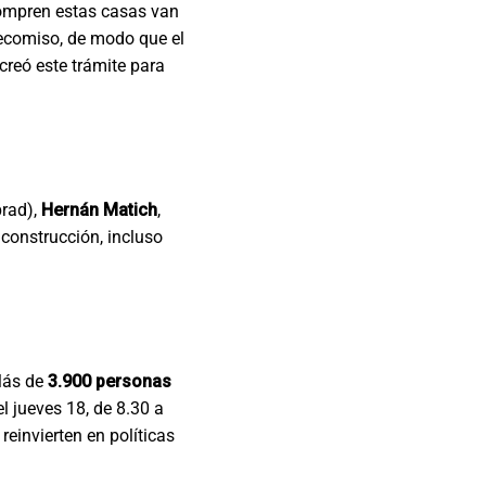
 compren estas casas van
decomiso, de modo que el
creó este trámite para
prad),
Hernán Matich
,
 construcción, incluso
 Más de
3.900 personas
el jueves 18, de 8.30 a
reinvierten en políticas