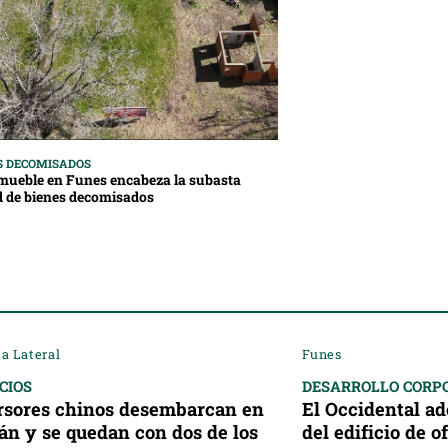
S DECOMISADOS
mueble en Funes encabeza la subasta
d de bienes decomisados
a Lateral
Funes
CIOS
DESARROLLO CORP
rsores chinos desembarcan en
El Occidental a
án y se quedan con dos de los
del edificio de 