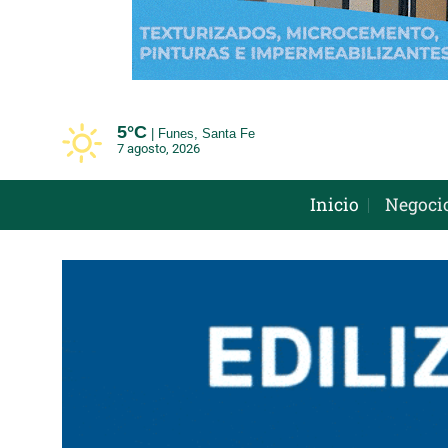
Saltar
al
contenido
5°
C
Funes, Santa Fe
7 agosto, 2026
Inicio
Negoci