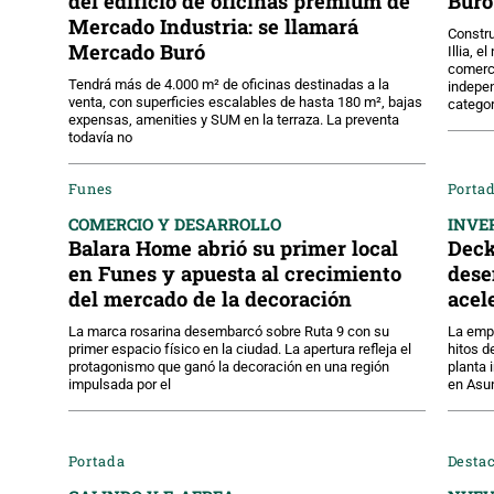
del edificio de oficinas premium de
Buró
Mercado Industria: se llamará
Constru
Mercado Buró
Illia, 
comerci
Tendrá más de 4.000 m² de oficinas destinadas a la
indepen
venta, con superficies escalables de hasta 180 m², bajas
categor
expensas, amenities y SUM en la terraza. La preventa
todavía no
Funes
Portad
COMERCIO Y DESARROLLO
INVE
Balara Home abrió su primer local
Deck
en Funes y apuesta al crecimiento
dese
del mercado de la decoración
acel
La marca rosarina desembarcó sobre Ruta 9 con su
La empr
primer espacio físico en la ciudad. La apertura refleja el
hitos d
protagonismo que ganó la decoración en una región
planta 
impulsada por el
en Asu
Portada
Desta