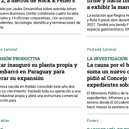
 2, a metros de Rock & Feller’s
firme y hacia f
a exhibir la mar
ido por Jauke Desarrollos sobre avenida Arturo
el nuevo Business Center combinará cuatro locales
La estación que Regina 
ales y 14 oficinas corporativas, con accesos
y Ruta 9 prevé abrir dura
dientes, tecnología, domótica y terminaciones de
2027. Tendrá una tienda F
ía.
espacio gastronómico, GN
a Lateral
Portada Lateral
RSIÓN PRODUCTIVA
LA INVESTIGACIÓN
ar inauguró su planta propia y
La causa por el 
mbarcó en Paraguay para
suma un nuevo ca
erar su expansión
pidió al Concejo 
expedientes sobr
esa nacida en Roldán consolidó este año dos
e su crecimiento: trasladó toda su operación a una
El Ministerio Público de l
industrial propia y abrió una estructura comercial
expedientes, informes y 
nción para
terreno donde El Occiden
hace meses la existencia 
cadas
Funes