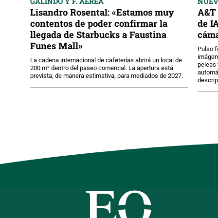
GALINDO Y F. AEREA
NUE
Lisandro Rosental: «Estamos muy
A&T 
contentos de poder confirmar la
de I
llegada de Starbucks a Faustina
cáma
Funes Mall»
Pulso f
imágene
La cadena internacional de cafeterías abrirá un local de
peleas 
200 m² dentro del paseo comercial. La apertura está
automát
prevista, de manera estimativa, para mediados de 2027.
descri