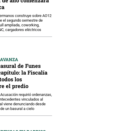
in de año comenzará
ca
Hermanos construye sobre AO12
nte el segundo semestre de
ull ampliada, coworking,
C, cargadores eléctricos
 AVANZA
basural de Funes
pítulo: la Fiscalía
todos los
e el predio
a Acusación requirió ordenanzas,
antecedentes vinculados al
tal viene denunciando desde
de un basural a cielo