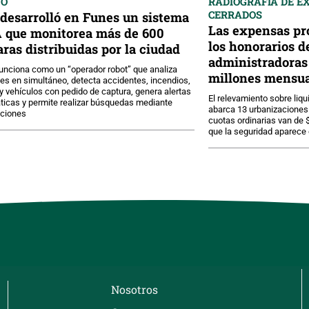
VO
RADIOGRAFÍA DE E
CERRADOS
desarrolló en Funes un sistema
Las expensas pr
A que monitorea más de 600
los honorarios d
ras distribuidas por la ciudad
administradoras 
unciona como un “operador robot” que analiza
millones mensua
s en simultáneo, detecta accidentes, incendios,
y vehículos con pedido de captura, genera alertas
El relevamiento sobre liq
icas y permite realizar búsquedas mediante
abarca 13 urbanizaciones 
pciones
cuotas ordinarias van de 
que la seguridad aparece
Nosotros