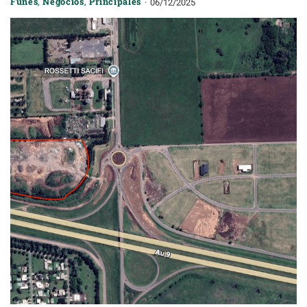
Funes
,
Negocios
,
Principales
06/12/2025