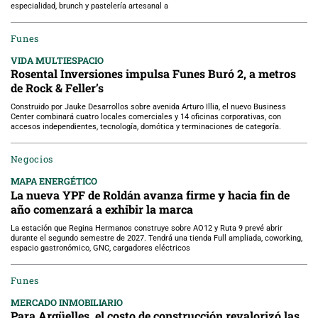
especialidad, brunch y pastelería artesanal a
Funes
VIDA MULTIESPACIO
Rosental Inversiones impulsa Funes Buró 2, a metros
de Rock & Feller’s
Construido por Jauke Desarrollos sobre avenida Arturo Illia, el nuevo Business
Center combinará cuatro locales comerciales y 14 oficinas corporativas, con
accesos independientes, tecnología, domótica y terminaciones de categoría.
Negocios
MAPA ENERGÉTICO
La nueva YPF de Roldán avanza firme y hacia fin de
año comenzará a exhibir la marca
La estación que Regina Hermanos construye sobre AO12 y Ruta 9 prevé abrir
durante el segundo semestre de 2027. Tendrá una tienda Full ampliada, coworking,
espacio gastronómico, GNC, cargadores eléctricos
Funes
MERCADO INMOBILIARIO
Para Argüelles, el costo de construcción revalorizó las