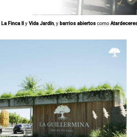
,
La Finca II
y
Vida Jardín
, y
barrios abiertos
como
Atardecere