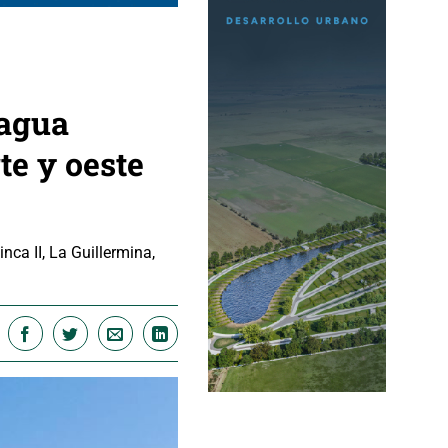
 agua
te y oeste
nca II, La Guillermina,