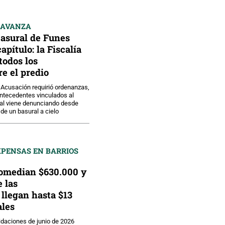
 AVANZA
basural de Funes
pítulo: la Fiscalía
todos los
e el predio
a Acusación requirió ordenanzas,
antecedentes vinculados al
tal viene denunciando desde
de un basural a cielo
XPENSAS EN BARRIOS
omedian $630.000 y
e las
llegan hasta $13
les
uidaciones de junio de 2026