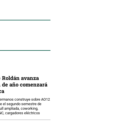
 Roldán avanza
in de año comenzará
ca
Hermanos construye sobre AO12
nte el segundo semestre de
ull ampliada, coworking,
C, cargadores eléctricos