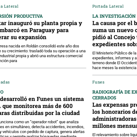
a Lateral
Portada Lateral
RSIÓN PRODUCTIVA
LA INVESTIGACIÓN
ar inauguró su planta propia y
La causa por el 
mbarcó en Paraguay para
suma un nuevo ca
erar su expansión
pidió al Concejo 
expedientes sobr
esa nacida en Roldán consolidó este año dos
e su crecimiento: trasladó toda su operación a una
El Ministerio Público de l
industrial propia y abrió una estructura comercial
expedientes, informes y 
nción para
terreno donde El Occiden
hace meses la existencia 
cadas
Funes
VO
RADIOGRAFÍA DE E
CERRADOS
desarrolló en Funes un sistema
Las expensas pr
A que monitorea más de 600
los honorarios d
ras distribuidas por la ciudad
administradoras 
unciona como un “operador robot” que analiza
millones mensua
s en simultáneo, detecta accidentes, incendios,
y vehículos con pedido de captura, genera alertas
El relevamiento sobre liq
icas y permite realizar búsquedas mediante