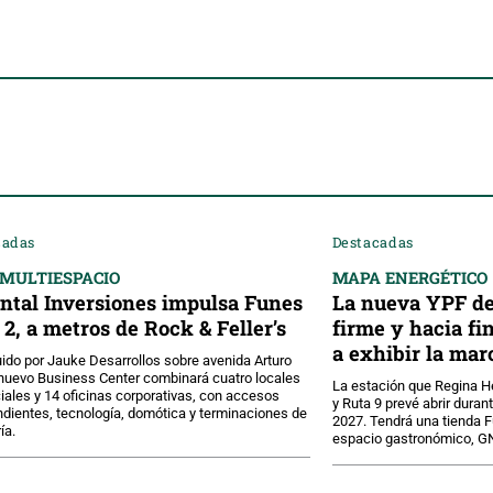
cadas
Destacadas
 MULTIESPACIO
MAPA ENERGÉTICO
ntal Inversiones impulsa Funes
La nueva YPF de
 2, a metros de Rock & Feller’s
firme y hacia f
a exhibir la mar
ido por Jauke Desarrollos sobre avenida Arturo
el nuevo Business Center combinará cuatro locales
La estación que Regina 
ales y 14 oficinas corporativas, con accesos
y Ruta 9 prevé abrir dura
dientes, tecnología, domótica y terminaciones de
2027. Tendrá una tienda F
ía.
espacio gastronómico, GN