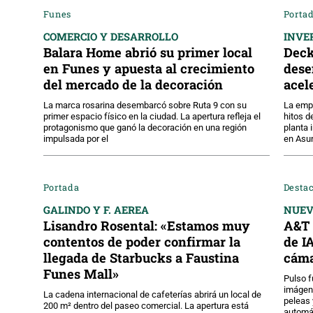
Funes
Portad
COMERCIO Y DESARROLLO
INVE
Balara Home abrió su primer local
Deck
en Funes y apuesta al crecimiento
dese
del mercado de la decoración
acel
La marca rosarina desembarcó sobre Ruta 9 con su
La empr
primer espacio físico en la ciudad. La apertura refleja el
hitos d
protagonismo que ganó la decoración en una región
planta 
impulsada por el
en Asu
Portada
Desta
GALINDO Y F. AEREA
NUE
Lisandro Rosental: «Estamos muy
A&T 
contentos de poder confirmar la
de I
llegada de Starbucks a Faustina
cáma
Funes Mall»
Pulso f
imágene
La cadena internacional de cafeterías abrirá un local de
peleas 
200 m² dentro del paseo comercial. La apertura está
automát