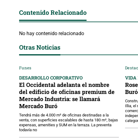
Contenido Relacionado
No hay contenido relacionado
Otras Noticias
Funes
Desta
DESARROLLO CORPORATIVO
VIDA
El Occidental adelanta el nombre
Rose
del edificio de oficinas premium de
Buró
Mercado Industria: se llamará
Constru
Mercado Buró
Illia, 
comerci
Tendrá más de 4.000 m² de oficinas destinadas a la
indepen
venta, con superficies escalables de hasta 180 m², bajas
categor
expensas, amenities y SUM en la terraza. La preventa
todavía no