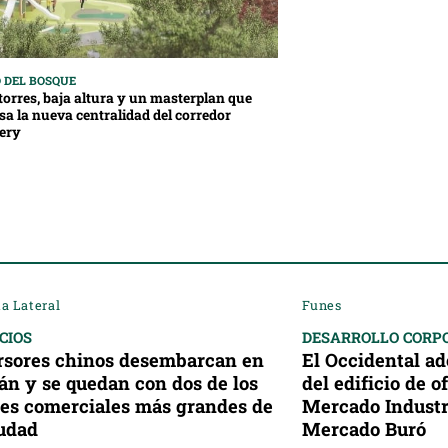
 DEL BOSQUE
torres, baja altura y un masterplan que
sa la nueva centralidad del corredor
ery
a Lateral
Funes
CIOS
DESARROLLO CORP
rsores chinos desembarcan en
El Occidental a
án y se quedan con dos de los
del edificio de 
les comerciales más grandes de
Mercado Industri
iudad
Mercado Buró