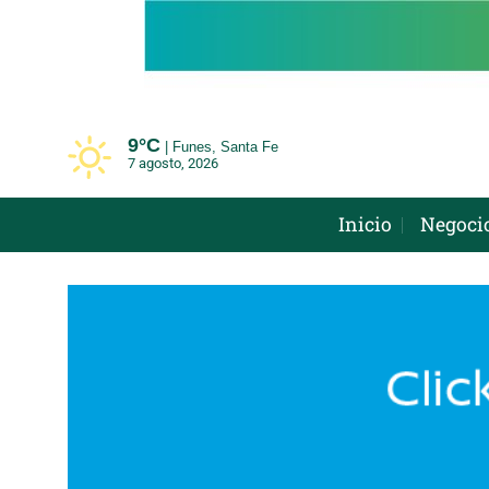
Saltar
al
contenido
9°
C
Funes, Santa Fe
7 agosto, 2026
Inicio
Negoci