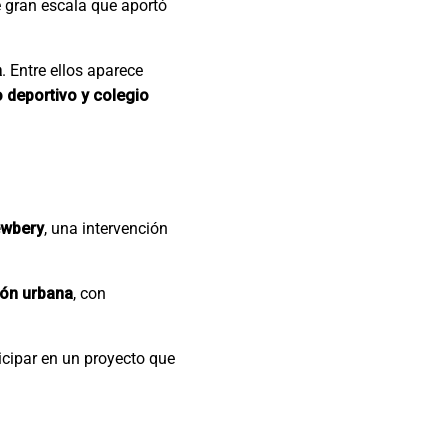
de gran escala que aportó
a
. Entre ellos aparece
 deportivo y colegio
ewbery
, una intervención
ión urbana
, con
rticipar en un proyecto que