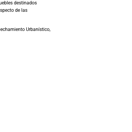
muebles destinados
especto de las
vechamiento Urbanístico,