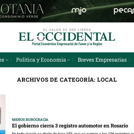
os
Política y Economía
Breves Empresarias
ARCHIVOS DE CATEGORÍA:
LOCAL
MENOS BUROCRACIA
El gobierno cierra 3 registro automotor en Rosario
En todo el país se darán de baja 155, que se suman a los 136 registros c