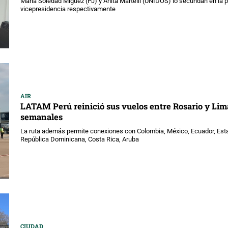
María Soledad Miguez (PJ) y Anita Martelli (UNIDOS) lo secundan en la 
vicepresidencia respectivamente
AIR
LATAM Perú reinició sus vuelos entre Rosario y Lim
semanales
La ruta además permite conexiones con Colombia, México, Ecuador, Est
República Dominicana, Costa Rica, Aruba
CIUDAD