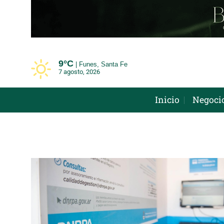
Saltar
al
contenido
9°
C
Funes, Santa Fe
7 agosto, 2026
Inicio
Negoci