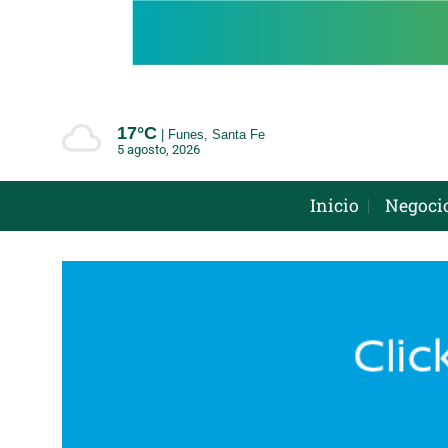
Saltar
al
contenido
17°
C
Funes, Santa Fe
5 agosto, 2026
Inicio
Negoci