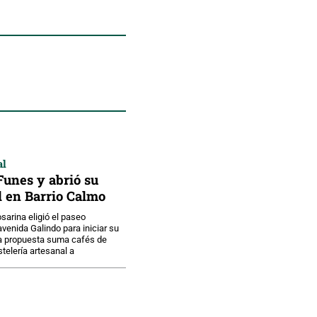
al
unes y abrió su
l en Barrio Calmo
sarina eligió el paseo
venida Galindo para iniciar su
La propuesta suma cafés de
telería artesanal a