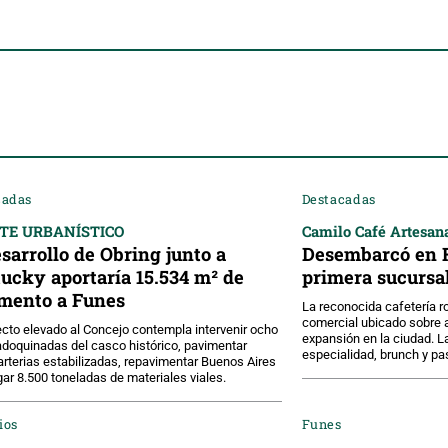
cadas
Destacadas
TE URBANÍSTICO
Camilo Café Artesan
esarrollo de Obring junto a
Desembarcó en F
ucky aportaría 15.534 m² de
primera sucursa
mento a Funes
La reconocida cafetería ro
comercial ubicado sobre a
ecto elevado al Concejo contempla intervenir ocho
expansión en la ciudad. 
adoquinadas del casco histórico, pavimentar
especialidad, brunch y pas
arterias estabilizadas, repavimentar Buenos Aires
gar 8.500 toneladas de materiales viales.
ios
Funes