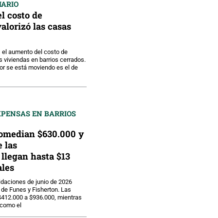
IARIO
el costo de
alorizó las casas
 el aumento del costo de
s viviendas en barrios cerrados.
or se está moviendo es el de
XPENSAS EN BARRIOS
omedian $630.000 y
e las
llegan hasta $13
les
uidaciones de junio de 2026
de Funes y Fisherton. Las
$412.000 a $936.000, mientras
 como el