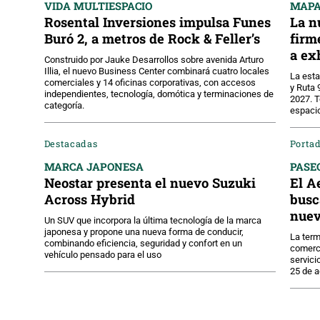
VIDA MULTIESPACIO
MAPA
Rosental Inversiones impulsa Funes
La n
Buró 2, a metros de Rock & Feller’s
firm
a ex
Construido por Jauke Desarrollos sobre avenida Arturo
Illia, el nuevo Business Center combinará cuatro locales
La est
comerciales y 14 oficinas corporativas, con accesos
y Ruta 
independientes, tecnología, domótica y terminaciones de
2027. T
categoría.
espacio
Destacadas
Portad
MARCA JAPONESA
PASE
Neostar presenta el nuevo Suzuki
El A
Across Hybrid
busc
nuev
Un SUV que incorpora la última tecnología de la marca
japonesa y propone una nueva forma de conducir,
La term
combinando eficiencia, seguridad y confort en un
comerc
vehículo pensado para el uso
servici
25 de a