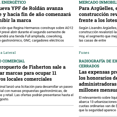
 ENERGÉTICO
MERCADO INMOBIL
ueva YPF de Roldán avanza
Para Argüelles, 
e y hacia fin de año comenzará
construcción rev
hibir la marca
frente a los lotes
ación que Regina Hermanos construye sobre AO12
Según Lisandro Argüelles,
9 prevé abrir durante el segundo semestre de
construcción revalorizó la
endrá una tienda Full ampliada, coworking,
Hoy, el segmento que mej
 gastronómico, GNC, cargadores eléctricos
las casas de entre
a Lateral
Funes
O COMERCIAL
RADIOGRAFÍA DE E
CERRADOS
eropuerto de Fisherton sale a
Las expensas pr
ar marcas para ocupar 11
los honorarios d
os locales comerciales
administradoras 
inal lanzó una licitación para desarrollar un paseo
millones mensua
ial con nuevas propuestas gastronómicas, de
os y retail. Las ofertas podrán presentarse hasta el
El relevamiento sobre liq
gosto.
abarca 13 urbanizaciones 
cuotas ordinarias van de 
que la seguridad aparece