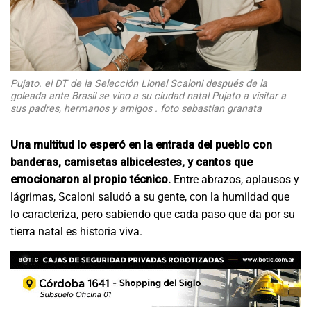
Pujato. el DT de la Selección Lionel Scaloni después de la
goleada ante Brasil se vino a su ciudad natal Pujato a visitar a
sus padres, hermanos y amigos . foto sebastian granata
Una multitud lo esperó en la entrada del pueblo con
banderas, camisetas albicelestes, y cantos que
emocionaron al propio técnico.
Entre abrazos, aplausos y
lágrimas, Scaloni saludó a su gente, con la humildad que
lo caracteriza, pero sabiendo que cada paso que da por su
tierra natal es historia viva.