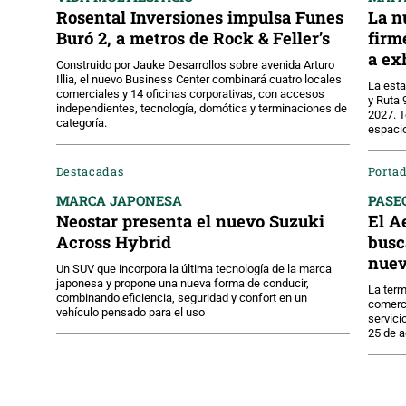
Rosental Inversiones impulsa Funes
La n
Buró 2, a metros de Rock & Feller’s
firm
a ex
Construido por Jauke Desarrollos sobre avenida Arturo
Illia, el nuevo Business Center combinará cuatro locales
La est
comerciales y 14 oficinas corporativas, con accesos
y Ruta 
independientes, tecnología, domótica y terminaciones de
2027. T
categoría.
espacio
Destacadas
Portad
MARCA JAPONESA
PASE
Neostar presenta el nuevo Suzuki
El A
Across Hybrid
busc
nuev
Un SUV que incorpora la última tecnología de la marca
japonesa y propone una nueva forma de conducir,
La term
combinando eficiencia, seguridad y confort en un
comerc
vehículo pensado para el uso
servici
25 de a