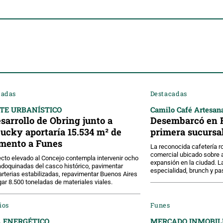
cadas
Destacadas
TE URBANÍSTICO
Camilo Café Artesan
esarrollo de Obring junto a
Desembarcó en F
ucky aportaría 15.534 m² de
primera sucursa
mento a Funes
La reconocida cafetería ro
comercial ubicado sobre a
ecto elevado al Concejo contempla intervenir ocho
expansión en la ciudad. 
adoquinadas del casco histórico, pavimentar
especialidad, brunch y pas
arterias estabilizadas, repavimentar Buenos Aires
gar 8.500 toneladas de materiales viales.
ios
Funes
 ENERGÉTICO
MERCADO INMOBIL