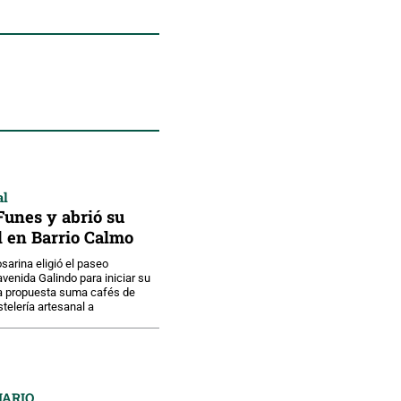
al
unes y abrió su
l en Barrio Calmo
sarina eligió el paseo
venida Galindo para iniciar su
La propuesta suma cafés de
telería artesanal a
IARIO