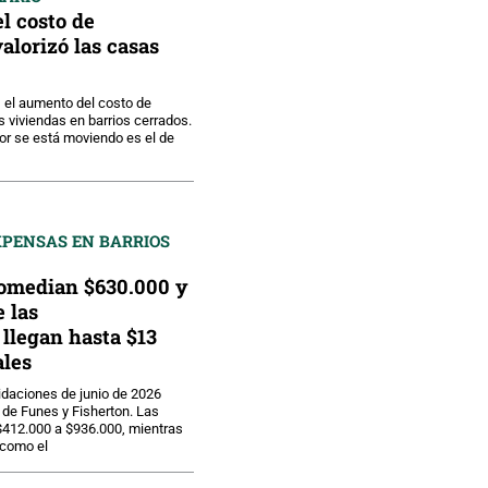
el costo de
alorizó las casas
 el aumento del costo de
s viviendas en barrios cerrados.
or se está moviendo es el de
XPENSAS EN BARRIOS
omedian $630.000 y
e las
llegan hasta $13
les
uidaciones de junio de 2026
de Funes y Fisherton. Las
$412.000 a $936.000, mientras
 como el