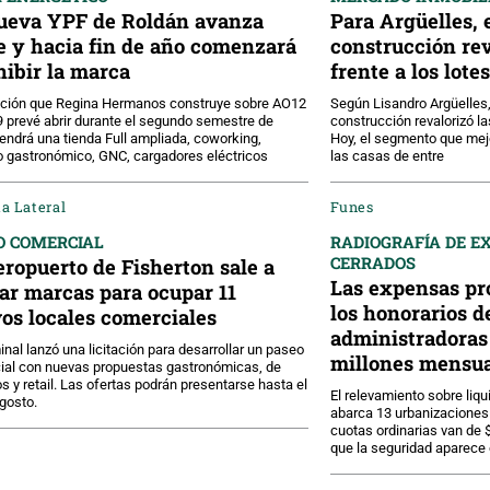
ueva YPF de Roldán avanza
Para Argüelles, 
e y hacia fin de año comenzará
construcción rev
hibir la marca
frente a los lotes
ación que Regina Hermanos construye sobre AO12
Según Lisandro Argüelles,
9 prevé abrir durante el segundo semestre de
construcción revalorizó la
endrá una tienda Full ampliada, coworking,
Hoy, el segmento que mej
 gastronómico, GNC, cargadores eléctricos
las casas de entre
a Lateral
Funes
O COMERCIAL
RADIOGRAFÍA DE E
CERRADOS
eropuerto de Fisherton sale a
Las expensas pr
ar marcas para ocupar 11
los honorarios d
os locales comerciales
administradoras 
inal lanzó una licitación para desarrollar un paseo
millones mensua
ial con nuevas propuestas gastronómicas, de
os y retail. Las ofertas podrán presentarse hasta el
El relevamiento sobre liq
gosto.
abarca 13 urbanizaciones 
cuotas ordinarias van de 
que la seguridad aparece