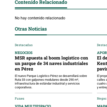
Contenido Relacionado
No hay contenido relacionado
Otras Noticias
Destacadas
Desta
NEGOCIOS
APOR
MSR apuesta al boom logístico con
El d
un parque de 34 naves industriales
Kent
en Pérez
pavi
El nuevo Parque Logístico Pérez se desarrollará sobre
El proy
Ruta 33 con galpones modulares desde 290 m²,
calles 
infraestructura de estándar industrial y servicios
cuatro 
corporativos.
y entre
Funes
Negoc
VIDA MULTIESPACIO
MAPA