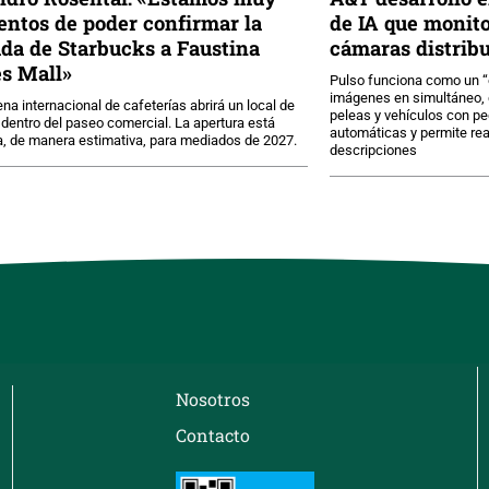
entos de poder confirmar la
de IA que monit
ada de Starbucks a Faustina
cámaras distribu
s Mall»
Pulso funciona como un “
imágenes en simultáneo, 
na internacional de cafeterías abrirá un local de
peleas y vehículos con pe
dentro del paseo comercial. La apertura está
automáticas y permite re
a, de manera estimativa, para mediados de 2027.
descripciones
Nosotros
Contacto