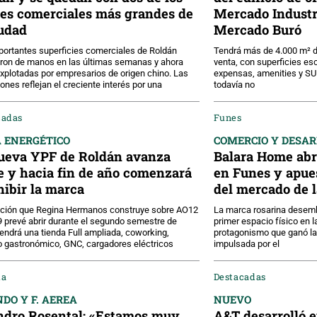
les comerciales más grandes de
Mercado Industri
iudad
Mercado Buró
ortantes superficies comerciales de Roldán
Tendrá más de 4.000 m² de
ron de manos en las últimas semanas y ahora
venta, con superficies es
xplotadas por empresarios de origen chino. Las
expensas, amenities y SUM
ones reflejan el creciente interés por una
todavía no
cadas
Funes
 ENERGÉTICO
COMERCIO Y DESA
ueva YPF de Roldán avanza
Balara Home abri
e y hacia fin de año comenzará
en Funes y apues
hibir la marca
del mercado de 
ación que Regina Hermanos construye sobre AO12
La marca rosarina desemb
9 prevé abrir durante el segundo semestre de
primer espacio físico en la
endrá una tienda Full ampliada, coworking,
protagonismo que ganó la
 gastronómico, GNC, cargadores eléctricos
impulsada por el
da
Destacadas
DO Y F. AEREA
NUEVO
ndro Rosental: «Estamos muy
A&T desarrolló 