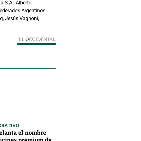
a S.A., Alberto
 Federados Argentinos
aq, Jesús Vagnoni,
ORATIVO
delanta el nombre
oficinas premium de