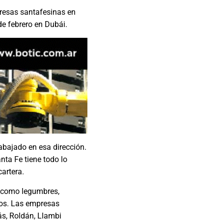
mpresas santafesinas en
de febrero en Dubái.
abajado en esa dirección.
nta Fe tiene todo lo
artera.
s como legumbres,
ugos. Las empresas
ás, Roldán, Llambi