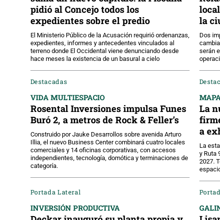
pidió al Concejo todos los
loca
expedientes sobre el predio
la c
El Ministerio Público de la Acusación requirió ordenanzas,
Dos imp
expedientes, informes y antecedentes vinculados al
cambia
terreno donde El Occidental viene denunciando desde
serán e
hace meses la existencia de un basural a cielo
operaci
Destacadas
Desta
VIDA MULTIESPACIO
MAPA
Rosental Inversiones impulsa Funes
La n
Buró 2, a metros de Rock & Feller’s
firm
a ex
Construido por Jauke Desarrollos sobre avenida Arturo
Illia, el nuevo Business Center combinará cuatro locales
La est
comerciales y 14 oficinas corporativas, con accesos
y Ruta 
independientes, tecnología, domótica y terminaciones de
2027. T
categoría.
espacio
Portada Lateral
Porta
INVERSIÓN PRODUCTIVA
GALIN
Deckar inauguró su planta propia y
Lisa