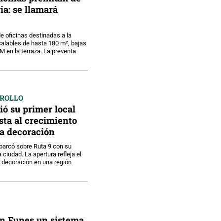
a: se llamará
 oficinas destinadas a la
calables de hasta 180 m², bajas
 en la terraza. La preventa
RROLLO
ó su primer local
ta al crecimiento
la decoración
arcó sobre Ruta 9 con su
 ciudad. La apertura refleja el
 decoración en una región
en Funes un sistema