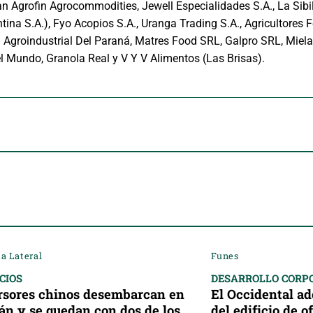
an Agrofin Agrocommodities, Jewell Especialidades S.A., La Sibil
ina S.A.), Fyo Acopios S.A., Uranga Trading S.A., Agricultores
 Agroindustrial Del Paraná, Matres Food SRL, Galpro SRL, Miel
l Mundo, Granola Real y V Y V Alimentos (Las Brisas).
a Lateral
Funes
CIOS
DESARROLLO CORP
rsores chinos desembarcan en
El Occidental a
án y se quedan con dos de los
del edificio de 