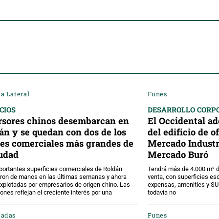
a Lateral
Funes
CIOS
DESARROLLO CORP
rsores chinos desembarcan en
El Occidental a
án y se quedan con dos de los
del edificio de 
les comerciales más grandes de
Mercado Industri
iudad
Mercado Buró
ortantes superficies comerciales de Roldán
Tendrá más de 4.000 m² de
ron de manos en las últimas semanas y ahora
venta, con superficies es
xplotadas por empresarios de origen chino. Las
expensas, amenities y SUM
ones reflejan el creciente interés por una
todavía no
cadas
Funes