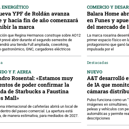
 ENERGÉTICO
COMERCIO Y DESA
ueva YPF de Roldán avanza
Balara Home abri
e y hacia fin de año comenzará
en Funes y apues
hibir la marca
del mercado de 
ación que Regina Hermanos construye sobre AO12
La marca rosarina desemb
9 prevé abrir durante el segundo semestre de
primer espacio físico en la
endrá una tienda Full ampliada, coworking,
protagonismo que ganó la
 gastronómico, GNC, cargadores eléctricos
impulsada por el
da
Destacadas
DO Y F. AEREA
NUEVO
ndro Rosental: «Estamos muy
A&T desarrolló 
entos de poder confirmar la
de IA que monit
ada de Starbucks a Faustina
cámaras distribu
s Mall»
Pulso funciona como un “
imágenes en simultáneo, 
na internacional de cafeterías abrirá un local de
peleas y vehículos con pe
dentro del paseo comercial. La apertura está
automáticas y permite re
a, de manera estimativa, para mediados de 2027.
descripciones