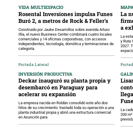
VIDA MULTIESPACIO
MAPA
Rosental Inversiones impulsa Funes
La n
Buró 2, a metros de Rock & Feller’s
firm
a ex
Construido por Jauke Desarrollos sobre avenida Arturo
Illia, el nuevo Business Center combinará cuatro locales
La est
comerciales y 14 oficinas corporativas, con accesos
y Ruta 
independientes, tecnología, domótica y terminaciones de
2027. T
categoría.
espacio
Portada Lateral
Porta
INVERSIÓN PRODUCTIVA
GALIN
Deckar inauguró su planta propia y
Lisa
desembarcó en Paraguay para
cont
acelerar su expansión
lleg
Fune
La empresa nacida en Roldán consolidó este año dos
hitos de su crecimiento: trasladó toda su operación a una
La cade
planta industrial propia y abrió una estructura comercial
200 m² 
en Asunción para
previst