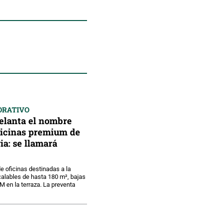
ORATIVO
delanta el nombre
oficinas premium de
a: se llamará
 oficinas destinadas a la
calables de hasta 180 m², bajas
 en la terraza. La preventa