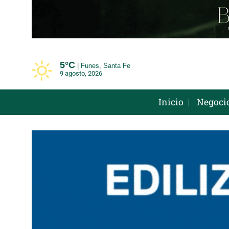
Saltar
al
contenido
5°
C
Funes, Santa Fe
9 agosto, 2026
Inicio
Negoci