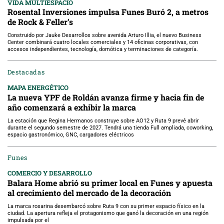
VIDA MULTIESPACIO
Rosental Inversiones impulsa Funes Buró 2, a metros
de Rock & Feller’s
Construido por Jauke Desarrollos sobre avenida Arturo Illia, el nuevo Business
Center combinará cuatro locales comerciales y 14 oficinas corporativas, con
accesos independientes, tecnología, domótica y terminaciones de categoría.
Destacadas
MAPA ENERGÉTICO
La nueva YPF de Roldán avanza firme y hacia fin de
año comenzará a exhibir la marca
La estación que Regina Hermanos construye sobre AO12 y Ruta 9 prevé abrir
durante el segundo semestre de 2027. Tendrá una tienda Full ampliada, coworking,
espacio gastronómico, GNC, cargadores eléctricos
Funes
COMERCIO Y DESARROLLO
Balara Home abrió su primer local en Funes y apuesta
al crecimiento del mercado de la decoración
La marca rosarina desembarcó sobre Ruta 9 con su primer espacio físico en la
ciudad. La apertura refleja el protagonismo que ganó la decoración en una región
impulsada por el