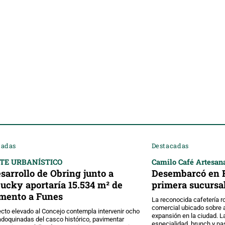
cadas
Destacadas
TE URBANÍSTICO
Camilo Café Artesan
esarrollo de Obring junto a
Desembarcó en F
ucky aportaría 15.534 m² de
primera sucursa
mento a Funes
La reconocida cafetería ro
comercial ubicado sobre a
ecto elevado al Concejo contempla intervenir ocho
expansión en la ciudad. 
adoquinadas del casco histórico, pavimentar
especialidad, brunch y pas