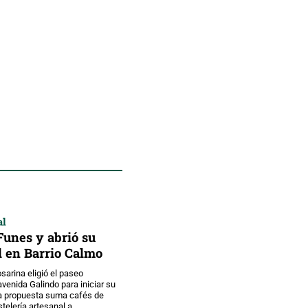
al
unes y abrió su
l en Barrio Calmo
sarina eligió el paseo
venida Galindo para iniciar su
La propuesta suma cafés de
telería artesanal a