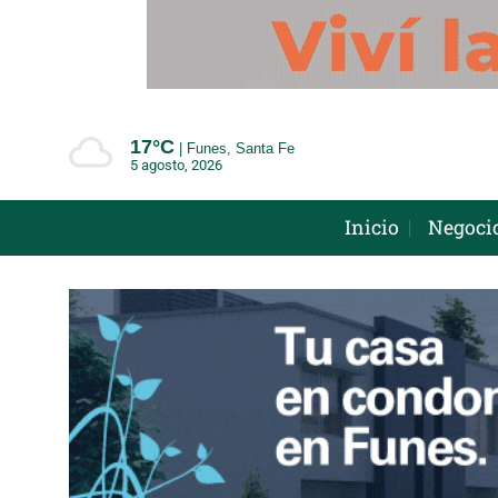
Saltar
al
contenido
17°
C
Funes, Santa Fe
5 agosto, 2026
Inicio
Negoci