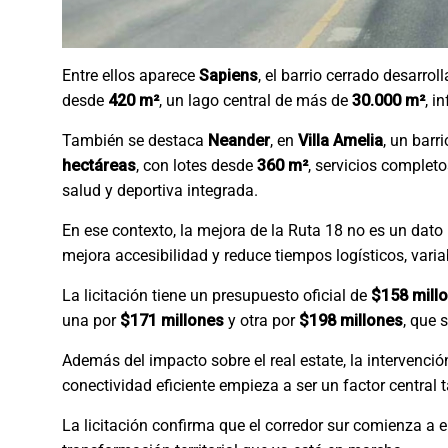
Entre ellos aparece
Sapiens
, el barrio cerrado desarrol
desde
420 m²
, un lago central de más de
30.000 m²
, i
También se destaca
Neander
, en
Villa Amelia
, un bar
hectáreas
, con lotes desde
360 m²
, servicios completo
salud y deportiva integrada.
En ese contexto, la mejora de la Ruta 18 no es un dato 
mejora accesibilidad y reduce tiempos logísticos, vari
La licitación tiene un presupuesto oficial de
$158 mill
una por
$171 millones
y otra por
$198 millones
, que 
Además del impacto sobre el real estate, la intervenc
conectividad eficiente empieza a ser un factor centra
La licitación confirma que el corredor sur comienza a