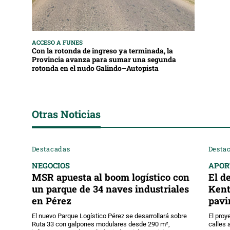
ACCESO A FUNES
Con la rotonda de ingreso ya terminada, la
Provincia avanza para sumar una segunda
rotonda en el nudo Galindo–Autopista
Otras Noticias
Destacadas
Desta
NEGOCIOS
APOR
MSR apuesta al boom logístico con
El d
un parque de 34 naves industriales
Kent
en Pérez
pavi
El nuevo Parque Logístico Pérez se desarrollará sobre
El proy
Ruta 33 con galpones modulares desde 290 m²,
calles 