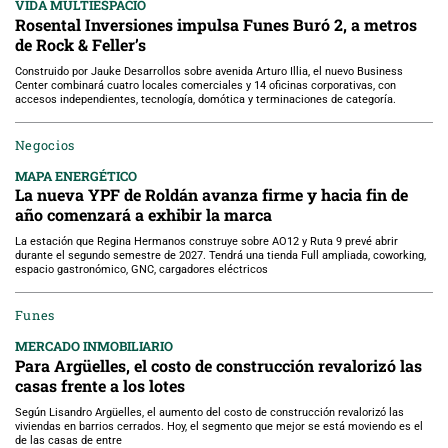
VIDA MULTIESPACIO
Rosental Inversiones impulsa Funes Buró 2, a metros
de Rock & Feller’s
Construido por Jauke Desarrollos sobre avenida Arturo Illia, el nuevo Business
Center combinará cuatro locales comerciales y 14 oficinas corporativas, con
accesos independientes, tecnología, domótica y terminaciones de categoría.
Negocios
MAPA ENERGÉTICO
La nueva YPF de Roldán avanza firme y hacia fin de
año comenzará a exhibir la marca
La estación que Regina Hermanos construye sobre AO12 y Ruta 9 prevé abrir
durante el segundo semestre de 2027. Tendrá una tienda Full ampliada, coworking,
espacio gastronómico, GNC, cargadores eléctricos
Funes
MERCADO INMOBILIARIO
Para Argüelles, el costo de construcción revalorizó las
casas frente a los lotes
Según Lisandro Argüelles, el aumento del costo de construcción revalorizó las
viviendas en barrios cerrados. Hoy, el segmento que mejor se está moviendo es el
de las casas de entre