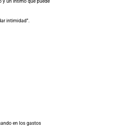
ño y un íntimo que puede
ar intimidad”.
sando en los gastos