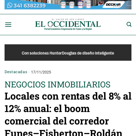
Saltar
al
contenido
Destacadas
17/11/2025
NEGOCIOS INMOBILIARIOS
Locales con rentas del 8% al
12% anual: el boom
comercial del corredor
Funes–Fisherton–Roldán