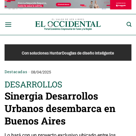
Saltar
al
contenido
Destacadas
08/04/2025
DESARROLLOS
Sinergia Desarrollos
Urbanos desembarca en
Buenos Aires
Lo hará con un proyecto exclusivo ubicado entre los