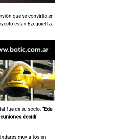
sión que se convirtió en
oyecto están Ezequiel Iza
cial fue de su socio.
“Edu
reuniones decidí
tándares muy altos en