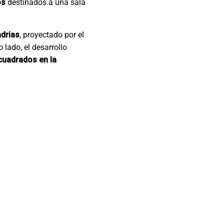
os
destinados a una sala
drias
, proyectado por el
o lado, el desarrollo
cuadrados en la