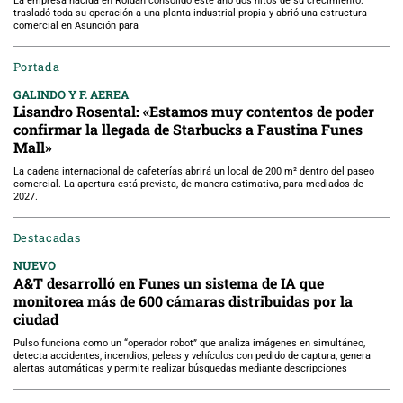
La empresa nacida en Roldán consolidó este año dos hitos de su crecimiento:
trasladó toda su operación a una planta industrial propia y abrió una estructura
comercial en Asunción para
Portada
GALINDO Y F. AEREA
Lisandro Rosental: «Estamos muy contentos de poder
confirmar la llegada de Starbucks a Faustina Funes
Mall»
La cadena internacional de cafeterías abrirá un local de 200 m² dentro del paseo
comercial. La apertura está prevista, de manera estimativa, para mediados de
2027.
Destacadas
NUEVO
A&T desarrolló en Funes un sistema de IA que
monitorea más de 600 cámaras distribuidas por la
ciudad
Pulso funciona como un “operador robot” que analiza imágenes en simultáneo,
detecta accidentes, incendios, peleas y vehículos con pedido de captura, genera
alertas automáticas y permite realizar búsquedas mediante descripciones