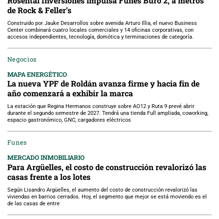
Rosental Inversiones impulsa Funes Buró 2, a metros
de Rock & Feller’s
Construido por Jauke Desarrollos sobre avenida Arturo Illia, el nuevo Business
Center combinará cuatro locales comerciales y 14 oficinas corporativas, con
accesos independientes, tecnología, domótica y terminaciones de categoría.
Negocios
MAPA ENERGÉTICO
La nueva YPF de Roldán avanza firme y hacia fin de
año comenzará a exhibir la marca
La estación que Regina Hermanos construye sobre AO12 y Ruta 9 prevé abrir
durante el segundo semestre de 2027. Tendrá una tienda Full ampliada, coworking,
espacio gastronómico, GNC, cargadores eléctricos
Funes
MERCADO INMOBILIARIO
Para Argüelles, el costo de construcción revalorizó las
casas frente a los lotes
Según Lisandro Argüelles, el aumento del costo de construcción revalorizó las
viviendas en barrios cerrados. Hoy, el segmento que mejor se está moviendo es el
de las casas de entre