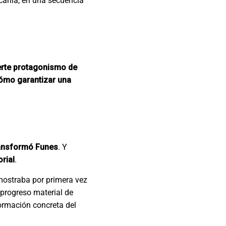
rcanía, en una secuencia
uerte protagonismo de
ómo garantizar una
transformó Funes
. Y
orial
.
mostraba por primera vez
l progreso material de
formación concreta del