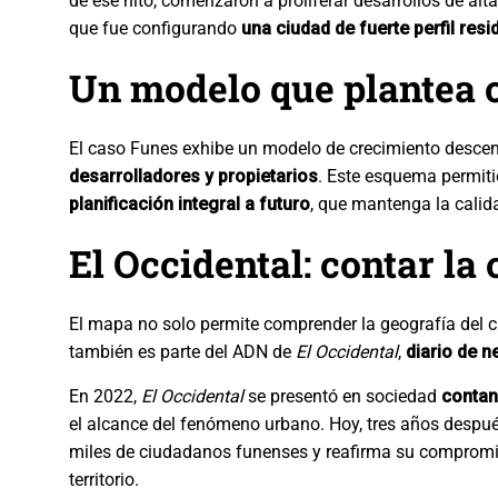
de ese hito, comenzaron a proliferar desarrollos de al
que fue configurando
una ciudad de fuerte perfil resi
Un modelo que plantea 
El caso Funes exhibe un modelo de crecimiento descen
desarrolladores y propietarios
. Este esquema permiti
planificación integral a futuro
, que mantenga la calida
El Occidental: contar la
El mapa no solo permite comprender la geografía del 
también es parte del ADN de
El Occidental
,
diario de n
En 2022,
El Occidental
se presentó en sociedad
contan
el alcance del fenómeno urbano. Hoy, tres años despu
miles de ciudadanos funenses y reafirma su compromiso 
territorio.