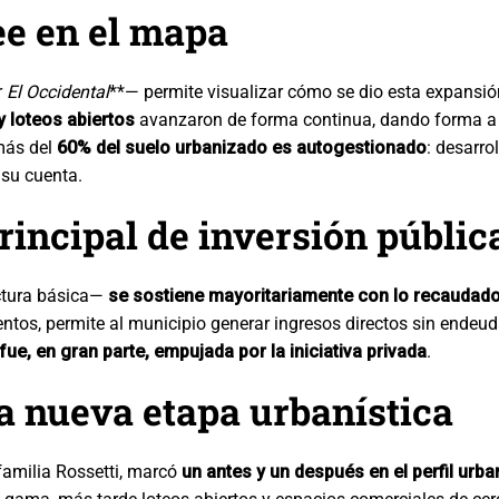
ee en el mapa
r
El Occidental
**— permite visualizar cómo se dio esta expansi
 loteos abiertos
avanzaron de forma continua, dando forma a
 más del
60% del suelo urbanizado es autogestionado
: desarro
 su cuenta.
rincipal de inversión públic
uctura básica—
se sostiene mayoritariamente con lo recaudado
os, permite al municipio generar ingresos directos sin endeud
ue, en gran parte, empujada por la iniciativa privada
.
na nueva etapa urbanística
familia Rossetti, marcó
un antes y un después en el perfil urb