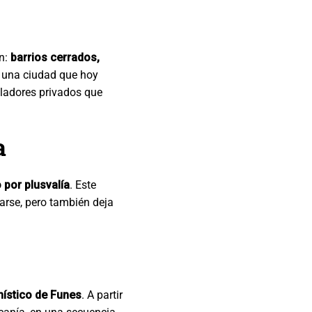
ón:
barrios cerrados,
 una ciudad que hoy
lladores privados que
a
 por plusvalía
. Este
arse, pero también deja
anístico de Funes
. A partir