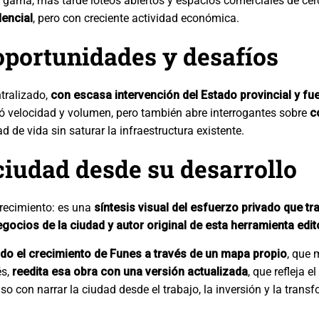
ta gama, más tarde loteos abiertos y espacios comerciales de ce
dencial
, pero con creciente actividad económica.
oportunidades y desafíos
tralizado,
con escasa intervención del Estado provincial y f
ó velocidad y volumen, pero también abre interrogantes sobre
c
d de vida sin saturar la infraestructura existente.
 ciudad desde su desarrollo
crecimiento: es una
síntesis visual del esfuerzo privado que 
egocios de la ciudad y autor original de esta herramienta edit
do el crecimiento de Funes a través de un mapa propio
, que 
és,
reedita esa obra con una versión actualizada
, que refleja e
con narrar la ciudad desde el trabajo, la inversión y la trans