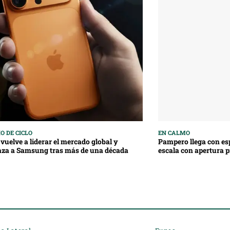
O DE CICLO
EN CALMO
vuelve a liderar el mercado global y
Pampero llega con esp
aza a Samsung tras más de una década
escala con apertura p