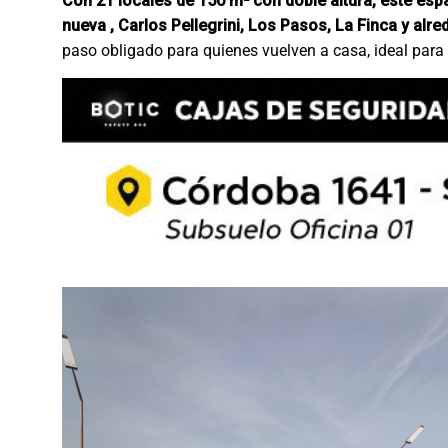
Con 21 locales de 150 m² con doble altura, este esp
nueva , Carlos Pellegrini, Los Pasos, La Finca y alre
paso obligado para quienes vuelven a casa, ideal para