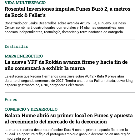
VIDA MULTIESPACIO
Rosental Inversiones impulsa Funes Buró 2, a metros
de Rock & Feller’s
Construido por Jauke Desarrollos sobre avenida Arturo Illia, el nuevo Business
Center combinará cuatro locales comerciales y 14 oficinas corporativas, con
accesos independientes, tecnología, domótica y terminaciones de categoría.
Destacadas
MAPA ENERGÉTICO
La nueva YPF de Roldán avanza firme y hacia fin de
año comenzará a exhibir la marca
La estación que Regina Hermanos construye sobre AO12 y Ruta 9 prevé abrir
durante el segundo semestre de 2027. Tendrá una tienda Full ampliada, coworking,
espacio gastronómico, GNC, cargadores eléctricos
Funes
COMERCIO Y DESARROLLO
Balara Home abrió su primer local en Funes y apuesta
al crecimiento del mercado de la decoración
La marca rosarina desembarcó sobre Ruta 9 con su primer espacio físico en la
ciudad. La apertura refleja el protagonismo que ganó la decoración en una región
impulsada por el