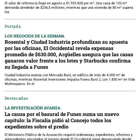
El valor de referencia llegó en agosto a $1.933.828 por m². Una casa de 120 m²
demanda alrededor de $236,5 millones, mientras que una vivienda de 80 m² supera
los
Portada
LOS NEGOCIOS DE LA SEMANA
Rosental y Ciudad Industria profundizan su apuesta
por las oficinas, El Occidental revela expensas
promedio de $630.000, Argüelles asegura que las casas
ganaron valor frente a los lotes y Starbucks confirma
su llegada a Funes
Ciudad Industria avanza con Mercado Buró, un edificio de más de 4.000 m² de
oficinas, mientras Rosental Inversiones impulsa Funes Buró 2, con 1.850 m² en Vida
Multiespacio. En el
Destacadas
LA INVESTIGACIÓN AVANZA
La causa por el basural de Funes suma un nuevo
capítulo: la Fiscalía pidió al Concejo todos los
expedientes sobre el predio
El Ministerio Público de la Acusación requirió ordenanzas, expedientes, informes y
antecedentes vinculados al terreno donde El Occidental viene denunciando desde