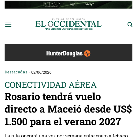
Saltar
al
contenido
Destacadas
02/06/2026
CONECTIVIDAD AÉREA
Rosario tendrá vuelo
directo a Maceió desde US$
1.500 para el verano 2027
La ruta operará una vez por semana entre enero y febrero.