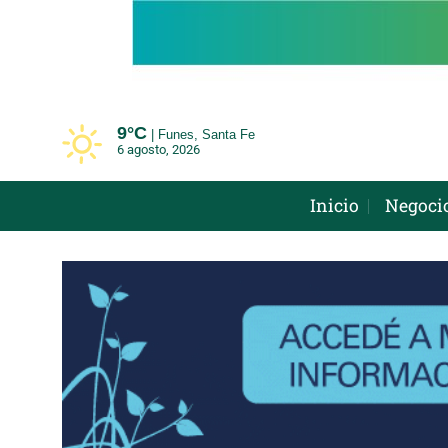
Saltar
al
contenido
9°
C
Funes, Santa Fe
6 agosto, 2026
Inicio
Negoci