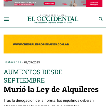
Saltar
al
contenido
Destacadas
09/09/2025
AUMENTOS DESDE
SEPTIEMBRE
Murió la Ley de Alquileres
Tras la derogación de la norma, los inquilinos deberán